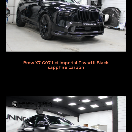
Bmw X7 G07 Lci Imperial Tavad II Black
sapphire carbon