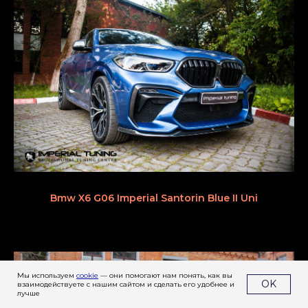
Bmw X6 G06 Imperial Santorin Blue II Uni
Мы используем
cookie
— они помогают нам понять, как вы
OK
взаимодействуете с нашим сайтом и сделать его удобнее и
лучше