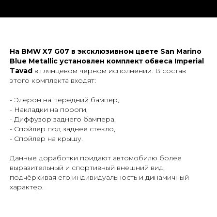
На BMW X7 G07 в эксклюзивном цвете San Marino
Blue Metallic установлен комплект обвеса Imperial
Заказать тюнинг- обвесы
Tavad
в глянцевом чёрном исполнении. В состав
этого комплекта входят:
Imperial Tuning
- Элерон на передний бампер,
- Накладки на пороги,
- Диффузор заднего бампера,
- Спойлер под заднее стекло,
- Спойлер на крышу.
Данные доработки придают автомобилю более
+7
выразительный и спортивный внешний вид,
подчёркивая его индивидуальность и динамичный
отправляя заявку, я даю
согласие
на обработку
персональных
характер.
данных
Отправить