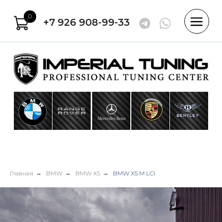
0
+7 926 908-99-33
Главная
→
BMW
→
BMW X5
→
BMW X5 M LCI