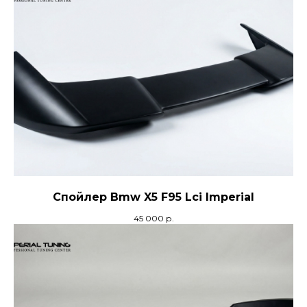
Спойлер Bmw X5 F95 Lci Imperial
45 000
р.
+7
отправляя заявку, я даю
согласие
на обработку
персональных
данных