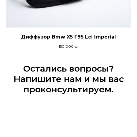
Диффузор Bmw X5 F95 Lci Imperial
150 000
р.
Остались вопросы?
Заказать тюнинг- обвесы
Напишите нам и мы вас
Imperial Tuning
проконсультируем.