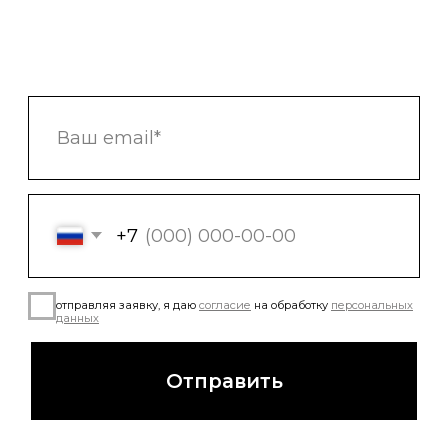
отправляя заявку, я даю
согласие
на обработку
персональных
данных
Отправить
О компании
Bmw
Обвесы
Bentley
Кованые диски
Porsche
Mercedes
Выхлопные системы
Контакты
Аксессуары