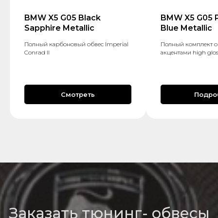
BMW X5 G05 Black
BMW X5 G05 P
Sapphire Metallic
Blue Metallic
Полный карбоновый обвес Imperial
Полный комплект о
Conrad II
акцентами high glos
Смотреть
Подро