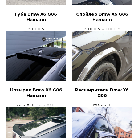
Губа Bmw X6 G06
Спойлер Bmw X6 G06
+7
Hamann
Hamann
35 000
р.
25 000
р.
40 000
р.
отправляя заявку, я даю
согласие
на обработку
персональных
данных
Отправить
Козырек Bmw X6 G06
Расширители Bmw X6
Hamann
G06
20 000
р.
40 000
р.
55 000
р.