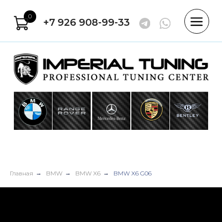
0
+7 926 908-99-33
Главная
→
BMW
→
BMW X6
→
BMW X6 G06