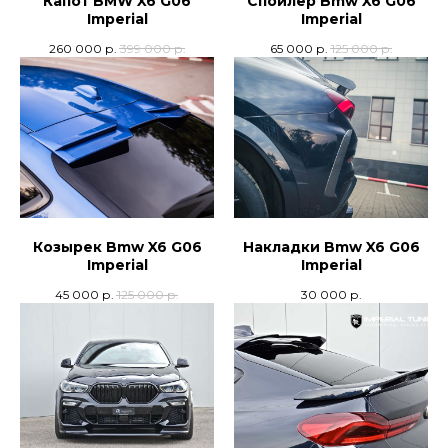
Капот BMW X6 G06
Спойлер Bmw X6 G06
Imperial
Imperial
260 000
р.
399 000
р.
65 000
р.
125 000
р.
Козырек Bmw X6 G06
Накладки Bmw X6 G06
Imperial
Imperial
45 000
р.
125 000
р.
30 000
р.