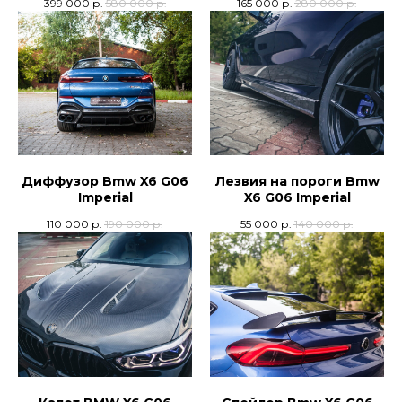
399 000
р.
580 000
р.
165 000
р.
280 000
р.
Диффузор Bmw X6 G06
Лезвия на пороги Bmw
Imperial
X6 G06 Imperial
110 000
р.
190 000
р.
55 000
р.
140 000
р.