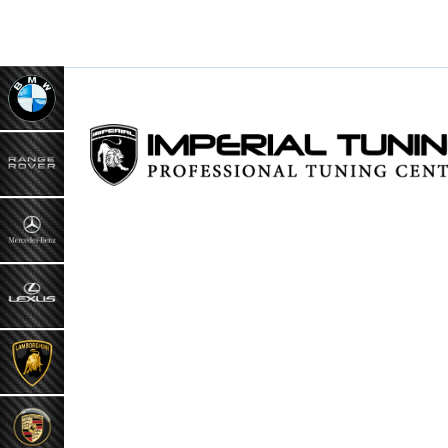
ИНФ
О к
Наш
Кон