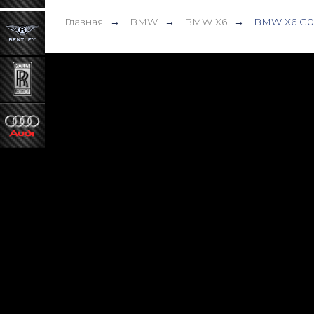
Главная
BMW
BMW X6
BMW X6 G0
→
→
→