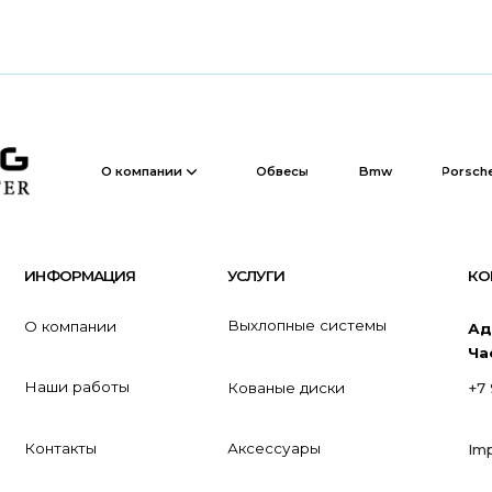
Обвесы
Bmw
Porsche
Bentley
О компании
ОРМАЦИЯ
УСЛУГИ
КОНТАКТЫ
Выхлопные системы
омпании
Адрес:
Московска
Часы работы
с 11
и работы
Кованые диски
+7 926 908-99-33
такты
Аксессуары
Imperialtuning@mai