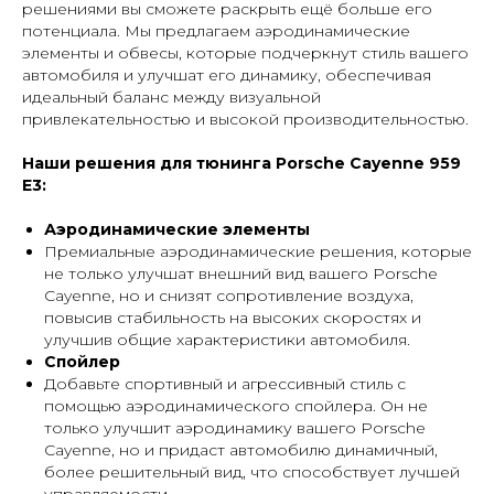
решениями вы сможете раскрыть ещё больше его
потенциала. Мы предлагаем аэродинамические
Наши работы
элементы и обвесы, которые подчеркнут стиль вашего
Адрес: Московская область,
автомобиля и улучшат его динамику, обеспечивая
Северное Серково, 13
идеальный баланс между визуальной
Телефоны: 8-926-9089933
Imperialtuning@mail.ru
привлекательностью и высокой производительностью.
Часы работы с 11:00 до 18:00
Наши решения для тюнинга Porsche Cayenne 959
© Imperial Tuning, 2026
Политика в отношении обработки
E3:
Все права защищены
персональных данных
Согласие на обработку данных
Аэродинамические элементы
Премиальные аэродинамические решения, которые
*** Информация на сайте не является публичной офертой
не только улучшат внешний вид вашего Porsche
Cayenne, но и снизят сопротивление воздуха,
повысив стабильность на высоких скоростях и
улучшив общие характеристики автомобиля.
Спойлер
Добавьте спортивный и агрессивный стиль с
помощью аэродинамического спойлера. Он не
только улучшит аэродинамику вашего Porsche
Cayenne, но и придаст автомобилю динамичный,
более решительный вид, что способствует лучшей
управляемости.