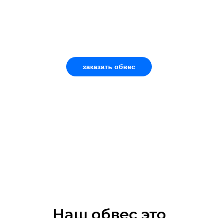
обвес для твоего Porsche
Cayenne
Аэродинамические формы для
твоего автомобиля
заказать обвес
Наш обвес это