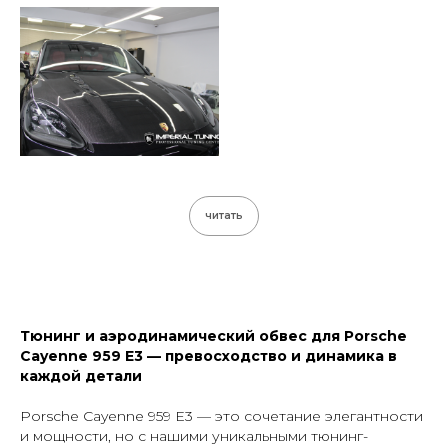
отправляя заявку, я даю
согласие
на обработку
персональных
данных
Отправить
читать
О компании
Bmw
Обвесы
Bentley
Тюнинг и аэродинамический обвес для Porsche
Кованые диски
Porsche
Cayenne 959 E3 — превосходство и динамика в
каждой детали
Mercedes
Выхлопные системы
Porsche Cayenne 959 E3 — это сочетание элегантности
Контакты
и мощности, но с нашими уникальными тюнинг-
Аксессуары