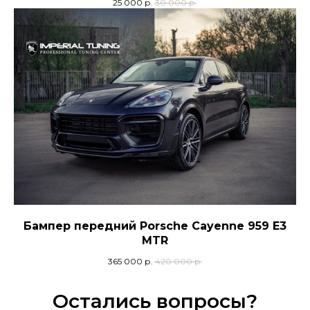
25 000
р.
30 000
р.
Бампер передний Porsche Cayenne 959 E3
MTR
365 000
р.
420 000
р.
Остались вопросы?