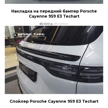
Отправить
Накладка на передний бампер Porsche
Cayenne 959 E3 Techart
65 000
р.
85 000
р.
Спойлер Porsche Cayenne 959 E3 Techart