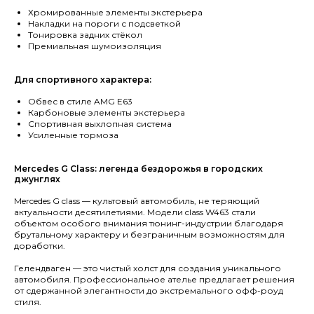
Хромированные элементы экстерьера
Накладки на пороги с подсветкой
Тонировка задних стёкол
Премиальная шумоизоляция
Для спортивного характера:
Обвес в стиле AMG E63
Карбоновые элементы экстерьера
Спортивная выхлопная система
Усиленные тормоза
Mercedes G Class: легенда бездорожья в городских
джунглях
Mercedes G class — культовый автомобиль, не теряющий
актуальности десятилетиями. Модели class W463 стали
объектом особого внимания тюнинг-индустрии благодаря
брутальному характеру и безграничным возможностям для
доработки.
Гелендваген — это чистый холст для создания уникального
автомобиля. Профессиональное ателье предлагает решения
от сдержанной элегантности до экстремального офф-роуд
стиля.