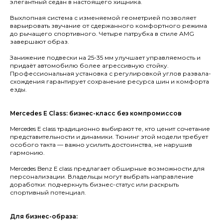
элегантный седан в настоящего хищника.
Выхлопная система с изменяемой геометрией позволяет
варьировать звучание от сдержанного комфортного режима
до рычащего спортивного. Четыре патрубка в стиле AMG
завершают образ.
Занижение подвески на 25-35 мм улучшает управляемость и
придаёт автомобилю более агрессивную стойку.
Профессиональная установка с регулировкой углов развала-
схождения гарантирует сохранение ресурса шин и комфорта
езды.
Mercedes E Class: бизнес-класс без компромиссов
Mercedes E class традиционно выбирают те, кто ценит сочетание
представительности и динамики. Тюнинг этой модели требует
особого такта — важно усилить достоинства, не нарушив
гармонию.
Mercedes Benz E class предлагает обширные возможности для
персонализации. Владельцы могут выбрать направление
доработки: подчеркнуть бизнес-статус или раскрыть
спортивный потенциал.
Для бизнес-образа: