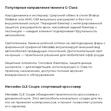
Популярные направления тюнинга G-Class:
Аэродинамика и экстерьер: Широкий обвес в стиле Brabus
Widestar или AMG G63 визуально расширяет и без того
внушительный силуэт. Передний бампер с интегрированной
защитой, расширители арок, массивный задний бампер с
лестницей — каждый элемент подчёркивает брутальность
автомобиля.
Светотехника: Замена штатной оптики на светодиодные фары с
фирменной графикой Mercedes актуализирует внешний вид
автомобилей предыдущих поколений. Дополнительный свет
на крыше — практичное решение для любителей офф-роуда.
Защитные элементы: Силовые бамперы, защита днища,
шноркель — для владельцев, использующих G-Class по
прямому назначению, доступен полный арсенал
внедорожного оборудования.
Mercedes GLE Coupe: спортивный кроссовер
Mercedes GLE Coupe объединяет практичность кроссовера с
динамикой купе. Этот автомобиль изначально создан для тех,
кто не приемлет компромиссов, и тюнинг позволяет усилить
его характер.