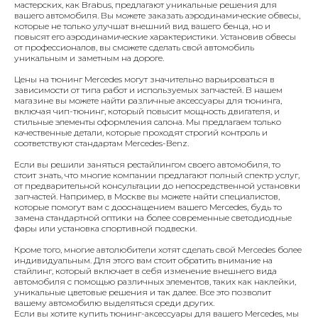
мастерских, как Brabus, предлагают уникальные решения для
вашего автомобиля. Вы можете заказать аэродинамические обвесы,
которые не только улучшат внешний вид вашего бенца, но и
повысят его аэродинамические характеристики. Установив обвесы
от профессионалов, вы сможете сделать свой автомобиль
уникальным и заметным на дороге.
Цены на тюнинг Mercedes могут значительно варьироваться в
зависимости от типа работ и используемых запчастей. В нашем
магазине вы можете найти различные аксессуары для тюнинга,
включая чип-тюнинг, который повысит мощность двигателя, и
стильные элементы оформления салона. Мы предлагаем только
качественные детали, которые проходят строгий контроль и
соответствуют стандартам Mercedes-Benz.
Если вы решили заняться рестайлингом своего автомобиля, то
стоит знать, что многие компании предлагают полный спектр услуг,
от предварительной консультации до непосредственной установки
запчастей. Например, в Москве вы можете найти специалистов,
которые помогут вам с дооснащением вашего Mercedes, будь то
замена стандартной оптики на более современные светодиодные
фары или установка спортивной подвески.
Кроме того, многие автолюбители хотят сделать свой Mercedes более
индивидуальным. Для этого вам стоит обратить внимание на
стайлинг, который включает в себя изменение внешнего вида
автомобиля с помощью различных элементов, таких как наклейки,
уникальные цветовые решения и так далее. Все это позволит
вашему автомобилю выделяться среди других.
Если вы хотите купить тюнинг-аксессуары для вашего Mercedes, мы