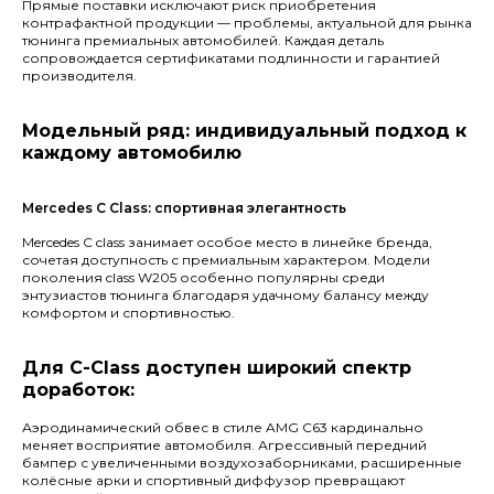
Прямые поставки исключают риск приобретения
контрафактной продукции — проблемы, актуальной для рынка
тюнинга премиальных автомобилей. Каждая деталь
сопровождается сертификатами подлинности и гарантией
производителя.
Модельный ряд: индивидуальный подход к
каждому автомобилю
Mercedes C Class: спортивная элегантность
Mercedes C class занимает особое место в линейке бренда,
сочетая доступность с премиальным характером. Модели
поколения class W205 особенно популярны среди
энтузиастов тюнинга благодаря удачному балансу между
комфортом и спортивностью.
Для C-Class доступен широкий спектр
доработок:
Аэродинамический обвес в стиле AMG C63 кардинально
меняет восприятие автомобиля. Агрессивный передний
бампер с увеличенными воздухозаборниками, расширенные
колёсные арки и спортивный диффузор превращают