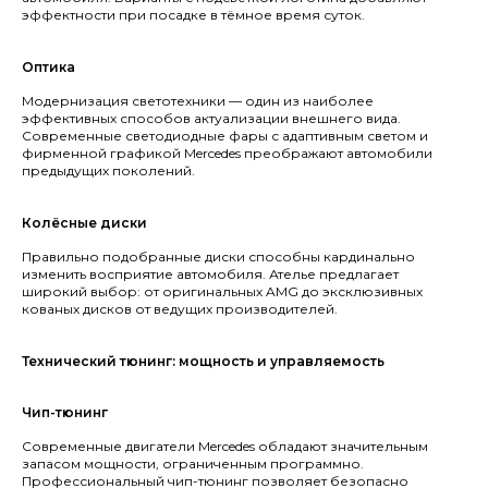
эффектности при посадке в тёмное время суток.
Контакты
Аксессуары
Оптика
Наши работы
Модернизация светотехники — один из наиболее
Адрес: Московская область,
эффективных способов актуализации внешнего вида.
Северное Серково, 13
Современные светодиодные фары с адаптивным светом и
Телефоны: 8-926-9089933
фирменной графикой Mercedes преображают автомобили
Imperialtuning@mail.ru
предыдущих поколений.
Часы работы с 11:00 до 18:00
© Imperial Tuning, 2026
Политика в отношении обработки
Колёсные диски
Все права защищены
персональных данных
Согласие на обработку данных
Правильно подобранные диски способны кардинально
изменить восприятие автомобиля. Ателье предлагает
широкий выбор: от оригинальных AMG до эксклюзивных
*** Информация на сайте не является публичной офертой
кованых дисков от ведущих производителей.
Технический тюнинг: мощность и управляемость
Чип-тюнинг
Современные двигатели Mercedes обладают значительным
запасом мощности, ограниченным программно.
Профессиональный чип-тюнинг позволяет безопасно