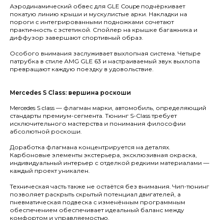
Аэродинамический обвес для GLE Coupe подчёркивает
покатую линию крыши и мускулистые арки. Накладки на
пороги с интегрированными подножками сочетают
практичность с эстетикой. Спойлер на крышке багажника и
диффузор завершают спортивный образ.
Особого внимания заслуживает выхлопная система. Четыре
патрубка в стиле AMG GLE 63 и настраиваемый звук выхлопа
превращают каждую поездку в удовольствие.
Mercedes S Class: вершина роскоши
Mercedes S class — флагман марки, автомобиль, определяющий
стандарты премиум-сегмента. Тюнинг S-Class требует
исключительного мастерства и понимания философии
абсолютной роскоши.
Заказать тюнинг- обвесы
Доработка флагмана концентрируется на деталях.
Imperial Tuning
Карбоновые элементы экстерьера, эксклюзивная окраска,
индивидуальный интерьер с отделкой редкими материалами —
каждый проект уникален.
Техническая часть также не остаётся без внимания. Чип-тюнинг
позволяет раскрыть скрытый потенциал двигателей, а
пневматическая подвеска с изменённым программным
обеспечением обеспечивает идеальный баланс между
комфортом и управляемостью.