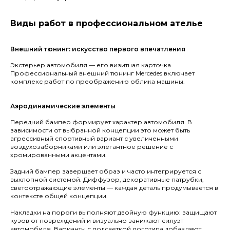
Виды работ в профессиональном ателье
отправляя заявку, я даю
согласие
на обработку
персональных
данных
Внешний тюнинг: искусство первого впечатления
Экстерьер автомобиля — его визитная карточка.
Отправить
Профессиональный внешний тюнинг Mercedes включает
комплекс работ по преображению облика машины.
Аэродинамические элементы
Передний бампер формирует характер автомобиля. В
зависимости от выбранной концепции это может быть
агрессивный спортивный вариант с увеличенными
воздухозаборниками или элегантное решение с
хромированными акцентами.
О компании
Bmw
Задний бампер завершает образ и часто интегрируется с
выхлопной системой. Диффузор, декоративные патрубки,
Обвесы
Bentley
светоотражающие элементы — каждая деталь продумывается в
контексте общей концепции.
Кованые диски
Porsche
Накладки на пороги выполняют двойную функцию: защищают
кузов от повреждений и визуально занижают силуэт
Mercedes
Выхлопные системы
автомобиля. Варианты с подсветкой логотипа добавляют