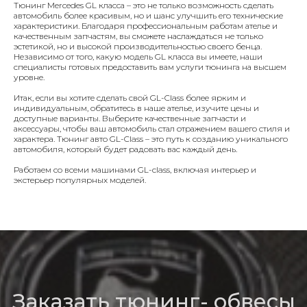
Тюнинг Mercedes GL класса – это не только возможность сделать
автомобиль более красивым, но и шанс улучшить его технические
характеристики. Благодаря профессиональным работам ателье и
качественным запчастям, вы сможете наслаждаться не только
эстетикой, но и высокой производительностью своего бенца.
Независимо от того, какую модель GL класса вы имеете, наши
специалисты готовых предоставить вам услуги тюнинга на высшем
уровне.
Итак, если вы хотите сделать свой GL-Class более ярким и
О компании
Bmw
индивидуальным, обратитесь в наше ателье, изучите цены и
доступные варианты. Выберите качественные запчасти и
Обвесы
Bentley
аксессуары, чтобы ваш автомобиль стал отражением вашего стиля и
характера. Тюнинг авто GL-Class – это путь к созданию уникального
автомобиля, который будет радовать вас каждый день.
Кованые диски
Porsche
Работаем со всеми машинами GL-class, включая интерьер и
экстерьер популярных моделей.
Mercedes
Выхлопные системы
Контакты
Аксессуары
Наши работы
Адрес: Московская область,
Северное Серково, 13
Телефоны: 8-926-9089933
Imperialtuning@mail.ru
Часы работы с 11:00 до 18:00