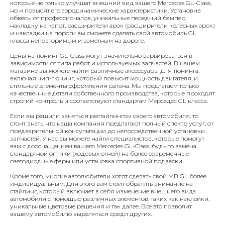
которые не только улучшат внешний вид вашего Mercedes GL-Class,
но и повысят его аэродинамические характеристики. Установив
обвесы от профессионалов, уникальные передний бампер,
накладку на капот, расширители арок (расширители колесных арок)
и накладки на пороги вы сможете сделать свой автомобиль GL
класса неповторимым и заметным на дороге.
Цены на тюнинг GL-Class могут значительно варьироваться в
Заказать тюнинг- обвесы
зависимости от типа работ и используемых запчастей. В нашем
магазине вы можете найти различные аксессуары для тюнинга,
Imperial Tuning
включая чип-тюнинг, который повысит мощность двигателя, и
стильные элементы оформления салона. Мы предлагаем только
качественные детали собственного производства, которые проходят
строгий контроль и соответствуют стандартам Мерседес GL класса.
Если вы решили заняться рестайлингом своего автомобиля, то
стоит знать, что наша компания предлагают полный спектр услуг, от
предварительной консультации до непосредственной установки
запчастей. У нас вы можете найти специалистов, которые помогут
вам с дооснащением вашего Mercedes GL-Class, будь то замена
+7
стандартной оптики (ходовых огней) на более современные
светодиодные фары или установка спортивной подвески.
Кроме того, многие автолюбители хотят сделать свой MB GL более
отправляя заявку, я даю
согласие
на обработку
персональных
индивидуальным. Для этого вам стоит обратить внимание на
данных
стайлинг, который включает в себя изменение внешнего вида
автомобиля с помощью различных элементов, таких как наклейки,
Отправить
уникальные цветовые решения и так далее. Все это позволит
вашему автомобилю выделяться среди других. .