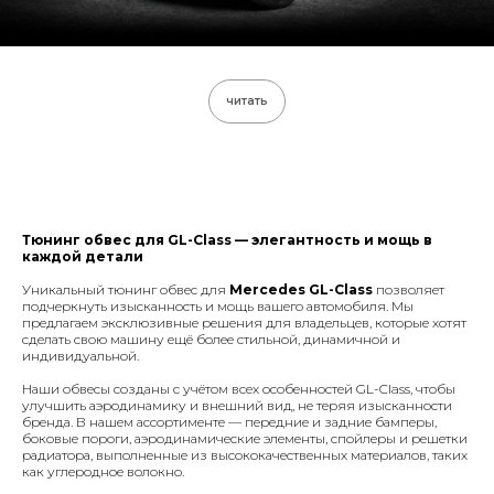
читать
Тюнинг обвес для GL-Class
— элегантность и мощь в
каждой детали
Уникальный тюнинг обвес для
Mercedes GL-Class
позволяет
подчеркнуть изысканность и мощь вашего автомобиля. Мы
предлагаем эксклюзивные решения для владельцев, которые хотят
сделать свою машину ещё более стильной, динамичной и
индивидуальной.
Наши обвесы созданы с учётом всех особенностей GL-Class, чтобы
улучшить аэродинамику и внешний вид, не теряя изысканности
бренда. В нашем ассортименте — передние и задние бамперы,
боковые пороги, аэродинамические элементы, спойлеры и решетки
радиатора, выполненные из высококачественных материалов, таких
как углеродное волокно.