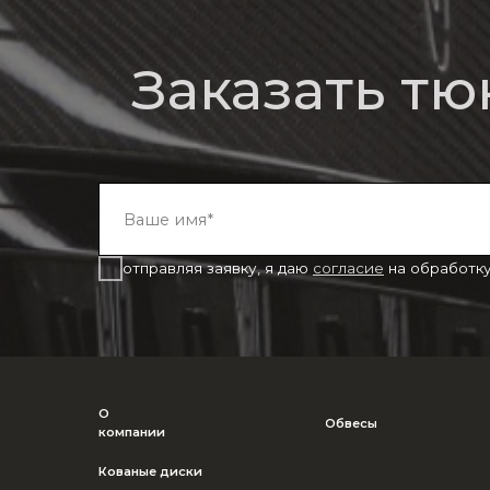
отправляя заявку, я даю
согласие
на обработку
персо
О
Обвесы
Bm
компании
Кованые диски
Выхлопные системы
Аксессуары
Наши работы
© Imperial Tuning, 2026
Все права защищены