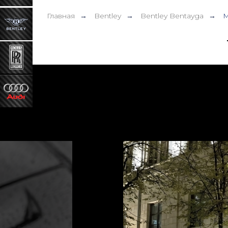
Главная
Bentley
Bentley Bentayga
M
→
→
→