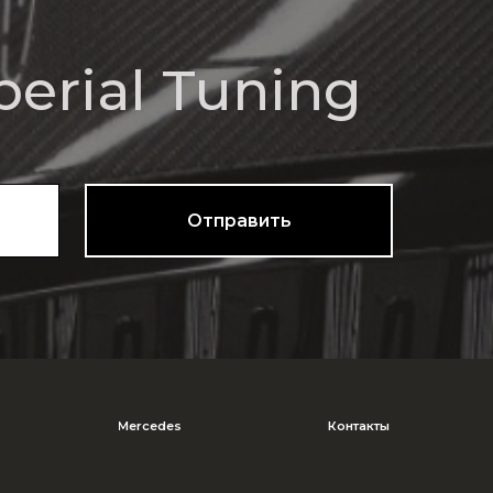
Mercedes
Контакты
Адрес: Московская область,
Северное Серково, 13
Телефоны: 8-926-9089933
Imperialtuning@mail.ru
Часы работы с 11:00 до 18:00
отношении обработки персональных данных