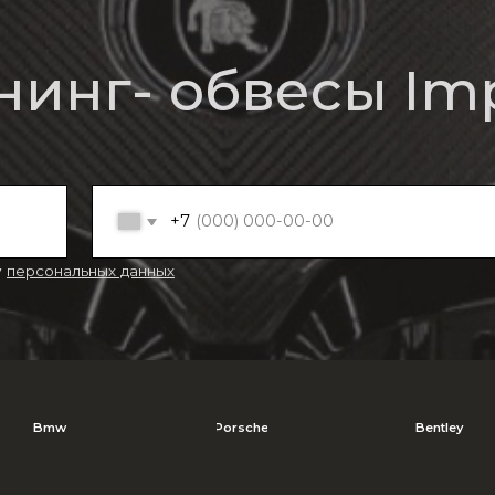
нальных данных
w
Porsche
Bentley
Политика в 