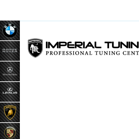
ИНФ
О к
Наш
Кон