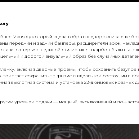
sory
обвес Mansory который сделал образ внедорожника еще бол
ены передний и задний бамперы, расширители арок, накладк
тали экстерьер в единой стилистике: в карбон были выполн
 цельный и дорогой визуальный образ без случайных деталей
ленку, включая дверные проемы, чтобы сохранить безупреч
 помогает сохранить покрытие в идеальном состоянии в по
ная выхлопная система и установка 22-дюймовых кованых д
нг- обвесы Imperia
 другим уровнем подачи — мощный, эксклюзивный и по-наст
+7