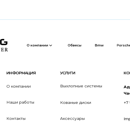
Обвесы
Bmw
Porsche
Bentley
О компании
ОРМАЦИЯ
УСЛУГИ
КОНТАКТЫ
Выхлопные системы
омпании
Адрес:
Московска
Часы работы
с 11
и работы
Кованые диски
+7 926 908-99-33
такты
Аксессуары
Imperialtuning@mai