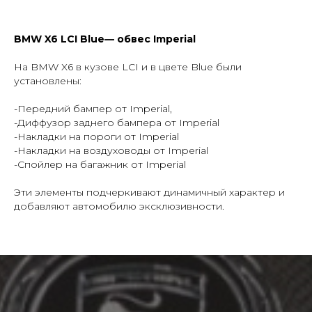
BMW X6 LCI Blue— обвес Imperial
Заказать тюнинг- обвесы
На BMW X6 в кузове LCI и в цвете Blue были
Imperial Tuning
установлены:
-Передний бампер от Imperial,
-Диффузор заднего бампера от Imperial
-Накладки на пороги от Imperial
-Накладки на воздуховоды от Imperial
-Спойлер на багажник от Imperial
+7
Эти элементы подчеркивают динамичный характер и
добавляют автомобилю эксклюзивности.
отправляя заявку, я даю
согласие
на обработку
персональных
данных
Отправить