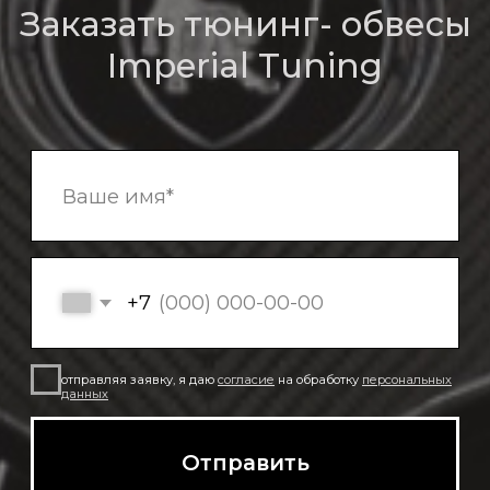
О компании
Bmw
Обвесы
Bentley
Кованые диски
Porsche
Mercedes
Выхлопные системы
Контакты
Аксессуары
Наши работы
Адрес: Московская область,
Северное Серково, 13
Телефоны: 8-926-9089933
Imperialtuning@mail.ru
Часы работы с 11:00 до 18:00
© Imperial Tuning, 2026
Политика в отношении обработки
Все права защищены
персональных данных