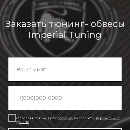
О компании
Bmw
Обвесы
Bentley
Кованые диски
Porsche
Mercedes
Выхлопные системы
Контакты
Аксессуары
Наши работы
Адрес: Московская область,
Северное Серково, 13
Телефоны: 8-926-9089933
Imperialtuning@mail.ru
Часы работы с 11:00 до 18:00