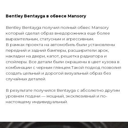
Bentley Bentayga в обвесе Mansory
Bentley Bentayga получил полный обвес Mansory
который сделал образ внедорожника еще более
Заказать тюнинг- обвесы
выразительным, статусным и агрессивным.
Imperial Tuning
В рамках проекта на автомобиль были установлены
передний и задний бамперы, расширители арок,
накладки на двери, капот, решетка радиатора и
спойлеры. Все детали были окрашены в цвет кузова в
комбинации с черным глянцем.Такой подход позволил
создать цельный и дорогой визуальный образ без
случайных деталей.
В результате получился Bentayga с абсолютно другим
уровнем подачи — мощный, эксклюзивный и по-
настоящему индивидуальный.
отправляя заявку, я даю
согласие
на обработку
персональных
данных
Отправить