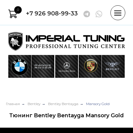
0
+7 926 908-99-33
Главная
→
Bentley
→
Bentley Bentayga
→
Mansory Gold
Тюнинг Bentley Bentayga Mansory Gold