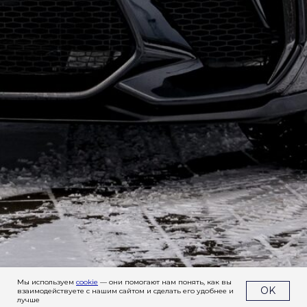
Заказать тюнинг- обвесы
Imperial Tuning
+7
отправляя заявку, я даю
согласие
на обработку
персональных
данных
Отправить
Мы используем
cookie
— они помогают нам понять, как вы
OK
взаимодействуете с нашим сайтом и сделать его удобнее и
лучше