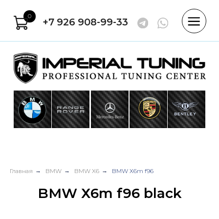
0
+7 926 908-99-33
Главная
→
BMW
→
BMW X6
→
BMW Х6m f96
BMW Х6m f96 black