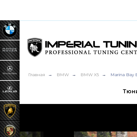
Главная
BMW
BMW X5
Marina Bay 
→
→
→
Тюни