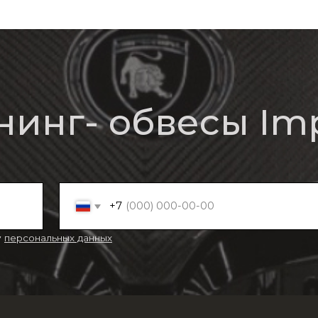
нг- обвесы Imperia
+7
нальных данных
w
Porsche
Bentley