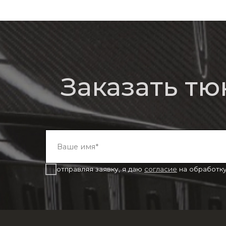
Заказать тюни
отправляя заявку, я даю
согласие
на обработку
персо
О
Обвесы
Bm
компании
Кованые диски
Выхлопные системы
Аксессуары
Наши работы