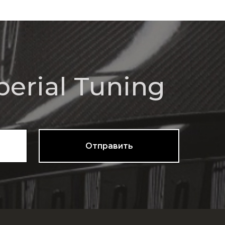
l Tuning
Отправить
Mercedes
Контакты
Адрес: Московская область,
Северное Серково, 13
Телефоны: 8-926-9089933
Imperialtuning@mail.ru
Часы работы с 11:00 до 18:00