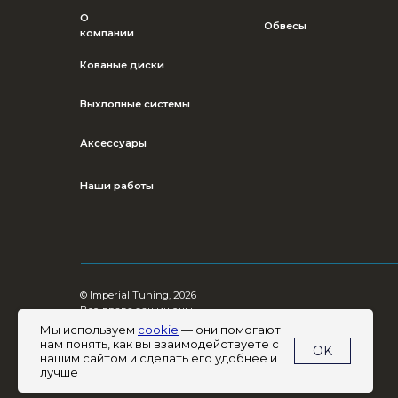
© Imperial Tuning, 2026
Все права защищены
Мы используем
cookie
— они помогают
нам понять, как вы взаимодействуете с
OK
нашим сайтом и сделать его удобнее и
лучше