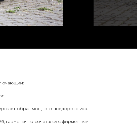
ключающий:
on;
авершает образ мощного внедорожника.
95, гармонично сочетаясь с фирменным