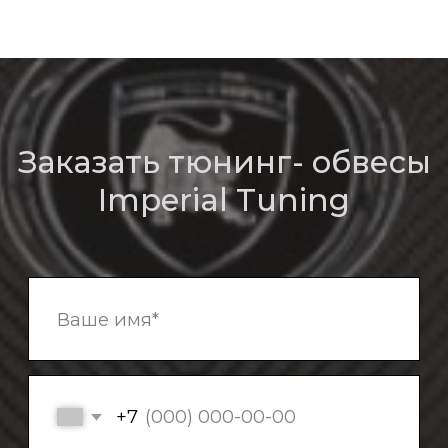
Отправить
О компании
Bmw
Обвесы
Bentley
Кованые диски
Porsche
Mercedes
Выхлопные системы
Контакты
Аксессуары
Наши работы
Адрес: Московская область,