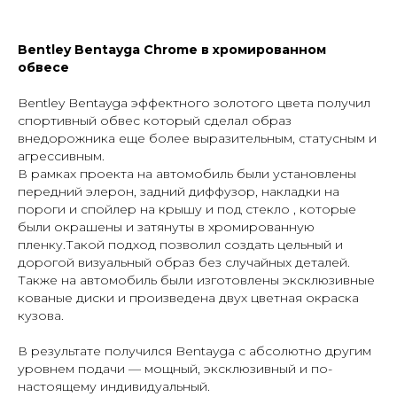
Bentley Bentayga Chrome в хромированном
обвесе
Bentley Bentayga эффектного золотого цвета получил
спортивный обвес который сделал образ
внедорожника еще более выразительным, статусным и
Заказать тюнинг- обвесы
агрессивным.
В рамках проекта на автомобиль были установлены
Imperial Tuning
передний элерон, задний диффузор, накладки на
пороги и спойлер на крышу и под стекло , которые
были окрашены и затянуты в хромированную
пленку.Такой подход позволил создать цельный и
дорогой визуальный образ без случайных деталей.
Также на автомобиль были изготовлены эксклюзивные
кованые диски и произведена двух цветная окраска
кузова.
+7
В результате получился Bentayga с абсолютно другим
уровнем подачи — мощный, эксклюзивный и по-
отправляя заявку, я даю
согласие
на обработку
персональных
данных
настоящему индивидуальный.