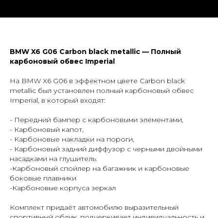
BMW X6 G06 Carbon black metallic — Полный
карбоновый обвес Imperial
На BMW X6 G06 в эффектном цвете Carbon black
metallic был установлен полный карбоновый обвес
Imperial, в который входят:
Заказать тюнинг- обвесы
Imperial Tuning
- Передний бампер с карбоновыми элементами,
- Карбоновый капот,
- Карбоновые накладки на пороги,
- Карбоновый задний диффузор с черными двойными
насадками на глушитель.
-Карбоновый спойлер на багажник и карбоновые
боковые плавники
-Карбоновые корпуса зеркал
+7
Комплект придаёт автомобилю выразительный
спортивный облик, подчеркивает индивидуальность и
отправляя заявку, я даю
согласие
на обработку
персональных