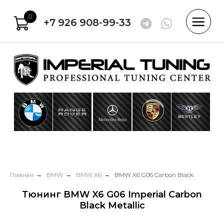
0
+7 926 908-99-33
Главная
→
BMW
→
BMW X6
→
BMW X6 G06 Carbon Black
Тюнинг BMW X6 G06 Imperial Carbon
Black Metallic