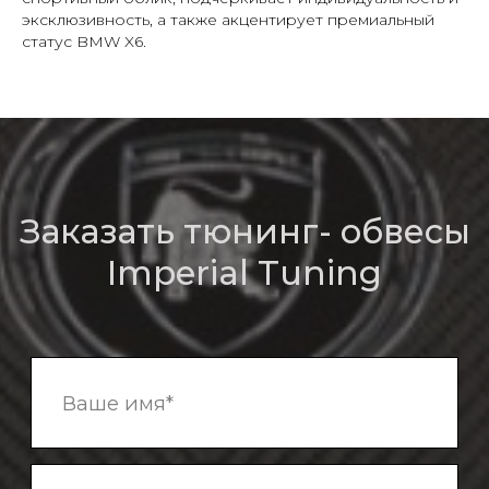
данных
эксклюзивность, а также акцентирует премиальный
статус BMW X6.
Отправить
О компании
Bmw
Обвесы
Bentley
Кованые диски
Porsche
Mercedes
Выхлопные системы
Контакты
Аксессуары
Наши работы