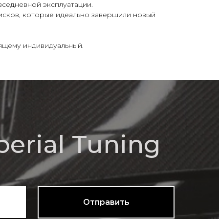
вседневной эксплуатации.
исков, которые идеально завершили новый
оящему индивидуальный.
l Tuning
Отправить
Mercedes
Контакты