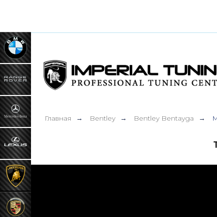
Главная
Bentley
Bentley Bentayga
M
→
→
→