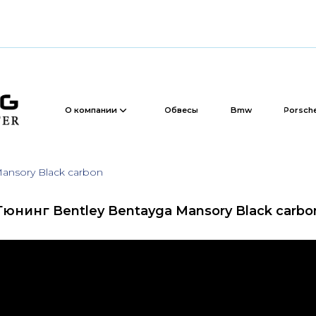
Обвесы
Bmw
Porsche
Bentley
О компании
ansory Black carbon
Тюнинг Bentley Bentayga Mansory Black carbo