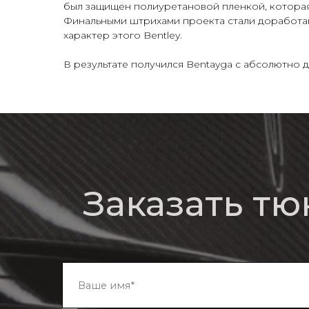
был защищен полиуретановой пленкой, которая
Финальными штрихами проекта стали доработан
характер этого Bentley.
В результате получился Bentayga с абсолютно
Заказать тюни
отправляя заявку, я даю
согласие
на обработку
персо
О
Обвесы
Bm
компании
Кованые диски