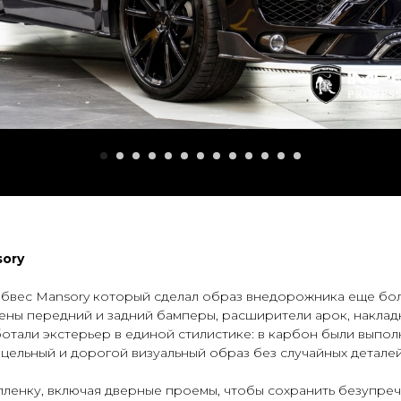
sory
обвес Mansory который сделал образ внедорожника еще бол
ены передний и задний бамперы, расширители арок, накладк
тали экстерьер в единой стилистике: в карбон были выполн
 цельный и дорогой визуальный образ без случайных деталей
ленку, включая дверные проемы, чтобы сохранить безупреч