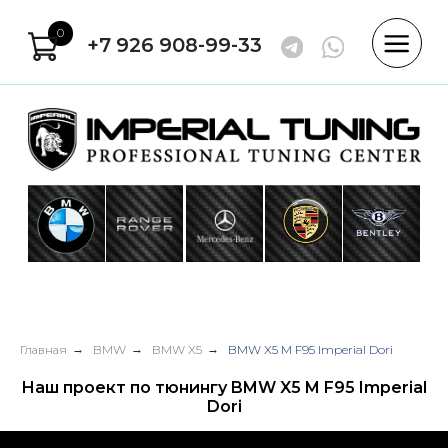
0
+7 926 908-99-33
Главная
→
BMW
→
BMW X5
→
BMW X5 M F95 Imperial Dori
Наш проект по тюнингу BMW X5 M F95 Imperial
Dori