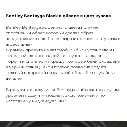
Bentley Bentayga Black в обвесе в цвет кузова
Bentley Bentayga эффектного цвета получил
спортивный обвес который сделал образ
Заказать тюнинг- обвесы
внедорожника еще более выразительным, статусным и
Imperial Tuning
агрессивным.
В рамках проекта на автомобиль были установлены
передний элерон, задний диффузор, накладки на
пороги и спойлер на крышу , которые были окрашены
в черный глянец.Такой подход позволил создать
цельный и дорогой визуальный образ без случайных
деталей.
+7
В результате получился Bentayga с абсолютно другим
уровнем подачи — мощный, эксклюзивный и по-
настоящему индивидуальный.
отправляя заявку, я даю
согласие
на обработку
персональных
данных
Отправить