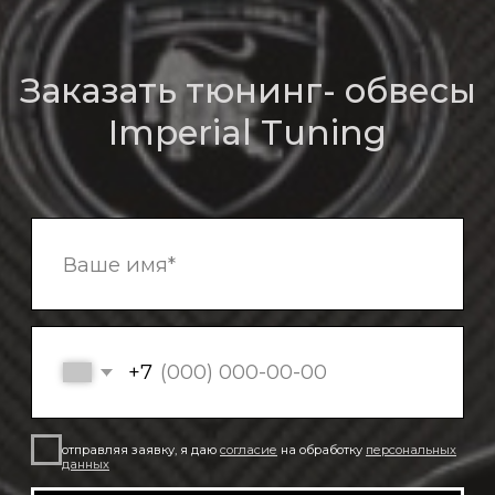
О компании
Bmw
Обвесы
Bentley
Кованые диски
Porsche
Mercedes
Выхлопные системы
Контакты
Аксессуары
Наши работы
Адрес: Московская область,
Северное Серково, 13
Телефоны: 8-926-9089933
Imperialtuning@mail.ru
Часы работы с 11:00 до 18:00