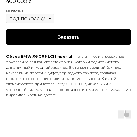
400 000
р.
материал
Заказать
Обвес BMW X6 G06 LCI Imperial
— элегантное и агрессивное
обновление для вашего автомобиля, который подчеркнёт его
динамичный и мощный характер. Включает передний бампер,
накладки на пороги и диффузор заднего бампера, создавая
гармоничное сочетание стиля и функциональности. Каждый
элемент обвеса придает вашему X6 G06 LCI уникальный и
уверенный вид, улучшая не только аэродинамику, но и визуальную
выразительность на дороге.