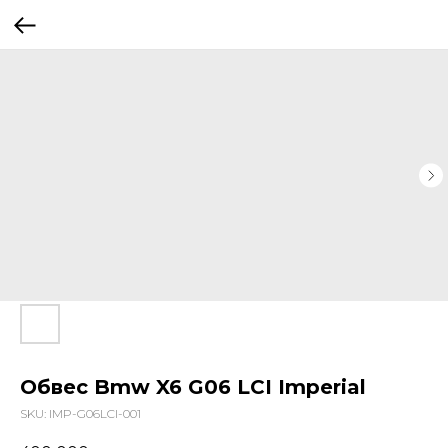
Обвес Bmw X6 G06 LCI Imperial
SKU:
IMP-G06LCI-001