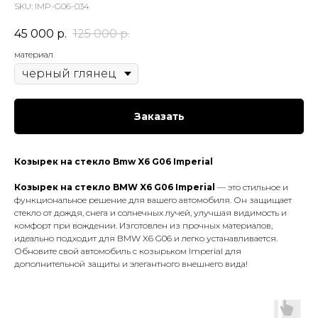
SKU:
IMP-G06-034
45 000
р.
125 000
р.
материал
Заказать
Козырек на стекло Bmw X6 G06 Imperial
Козырек на стекло BMW X6 G06 Imperial
— это стильное и
функциональное решение для вашего автомобиля. Он защищает
стекло от дождя, снега и солнечных лучей, улучшая видимость и
комфорт при вождении. Изготовлен из прочных материалов,
идеально подходит для BMW X6 G06 и легко устанавливается.
Обновите свой автомобиль с козырьком Imperial для
дополнительной защиты и элегантного внешнего вида!