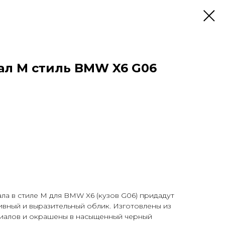
ал M стиль BMW X6 G06
ала в стиле M для BMW X6 (кузов G06) придадут
вный и выразительный облик. Изготовлены из
иалов и окрашены в насыщенный черный