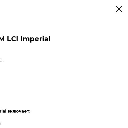
 LCI Imperial
р.
ial включает:
ы