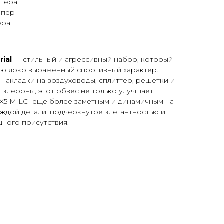
мпера
мпер
ера
ial
— стильный и агрессивный набор, который
ю ярко выраженный спортивный характер.
накладки на воздуховоды, сплиттер, решетки и
 элероны, этот обвес не только улучшает
 X5 M LCI еще более заметным и динамичным на
ждой детали, подчеркнутое элегантностью и
ного присутствия.