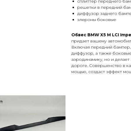
сплиттер переднего ба
решетки в передний ба
диффузор заднего бамп
элероны боковые
Обвес BMW X5 M LCI Imper
придает вашему автомобил
Включая передний бампер, 
диффузор, а также боковые
аэродинамику, но и делает
дороге. Совершенство в ка
мощью, создаст эффект мощ