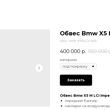
Обвес Bmw X5 M
SKU:
IMP-F95LCI-001
400 000
р.
550 000
материал
Заказать
Обвес Bmw X5 M LCI Imper
передний бампер
накладки на воздуховод