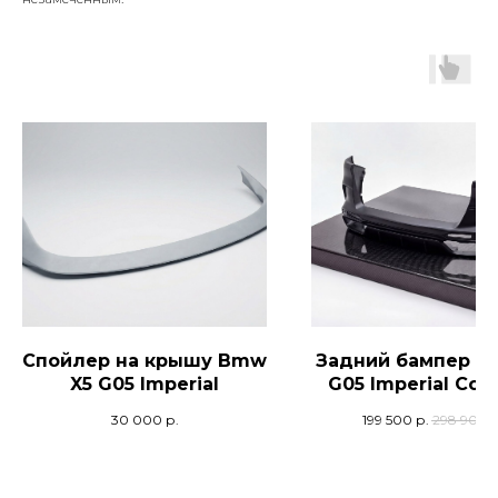
Спойлер на крышу Bmw
Задний бампер B
X5 G05 Imperial
G05 Imperial Conr
30 000
р.
199 500
р.
298 900
р