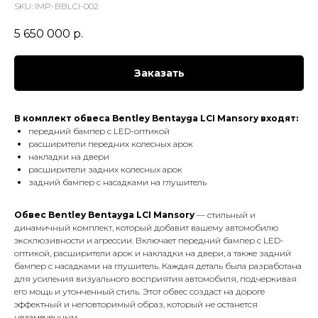
SKU:
IMP-BBLCI-002
5 650 000
р.
Заказать
В комплект обвеса Bentley Bentayga LCI Mansory входят:
передний бампер с LED-оптикой
расширители передних колесных арок
накладки на двери
расширители задних колесных арок
задний бампер с насадками на глушитель
Обвес Bentley Bentayga LCI Mansory
— стильный и
динамичный комплект, который добавит вашему автомобилю
эксклюзивности и агрессии. Включает передний бампер с LED-
оптикой, расширители арок и накладки на двери, а также задний
бампер с насадками на глушитель. Каждая деталь была разработана
для усиления визуального восприятия автомобиля, подчеркивая
его мощь и утонченный стиль. Этот обвес создаст на дороге
эффектный и неповторимый образ, который не останется
незамеченным.