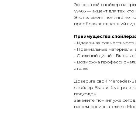
Эффектный спойлер на крыш
W465 — акцент для тех, кто
Этот элемент тюнинга не т
преображает внешний вид 
Преимущества спойлера:
- Идеальная совместимость
- Премиальные материалы:
- Стильный дизайн Brabus 
- Возможна профессиональн
ателье
Доверьте свой Mercedes-B
спойлер Brabus быстро и к
подходом.
Закажите тюнинг уже сегод
нашем тюнинг-ателье в Мос