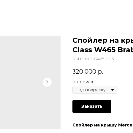
Спойлер на кр
Class W465 Bra
SKU:
IMP-G465-003
320 000
р.
материал
Заказать
Спойлер на крышу Merced