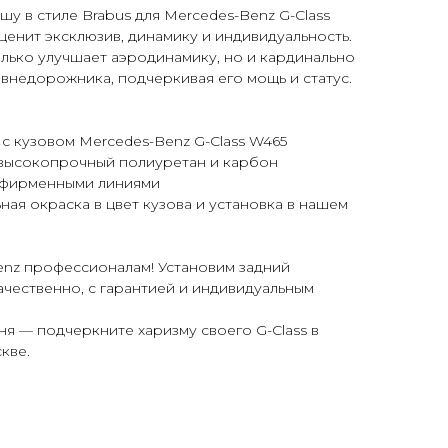
у в стиле Brabus для Mercedes-Benz G-Class
 ценит эксклюзив, динамику и индивидуальность.
олько улучшает аэродинамику, но и кардинально
внедорожника, подчеркивая его мощь и статус.
 с кузовом Mercedes-Benz G-Class W465
 высокопрочный полиуретан и карбон
с фирменными линиями
ая окраска в цвет кузова и установка в нашем
enz профессионалам! Установим задний
ачественно, с гарантией и индивидуальным
ня — подчеркните харизму своего G-Class в
кве.