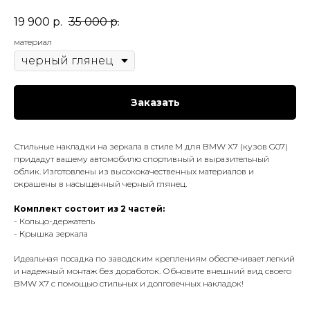
19 900
р.
35 000
р.
материал
Заказать
Стильные накладки на зеркала в стиле M для BMW X7 (кузов G07)
придадут вашему автомобилю спортивный и выразительный
облик. Изготовлены из высококачественных материалов и
окрашены в насыщенный черный глянец.
Комплект состоит из 2 частей:
- Кольцо-держатель
- Крышка зеркала
Идеальная посадка по заводским креплениям обеспечивает легкий
и надежный монтаж без доработок. Обновите внешний вид своего
BMW X7 с помощью стильных и долговечных накладок!