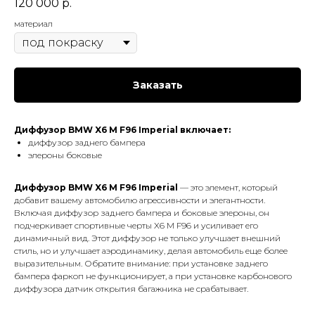
120 000
р.
материал
Заказать
Диффузор BMW X6 M F96 Imperial включает:
диффузор заднего бампера
элероны боковые
Диффузор BMW X6 M F96 Imperial
— это элемент, который
добавит вашему автомобилю агрессивности и элегантности.
Включая диффузор заднего бампера и боковые элероны, он
подчеркивает спортивные черты X6 M F96 и усиливает его
динамичный вид. Этот диффузор не только улучшает внешний
стиль, но и улучшает аэродинамику, делая автомобиль еще более
выразительным. Обратите внимание: при установке заднего
бампера фаркоп не функционирует, а при установке карбонового
диффузора датчик открытия багажника не срабатывает.