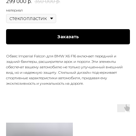
299 000
р.
350 000
р.
материал
Заказать
Обвес Imperial Falcon для BMW X6 F16 включает передний и
задний бамперы, расширители арок и пороги. Эти элементы
обеспечат вашему автомобилю не только улучшенный внешний
вид, но и надежную защиту. Стильный дизайн подчеркивает
спортивные характеристики автомобиля, придавая ему
эксклюзивность и уникальность на дороге.