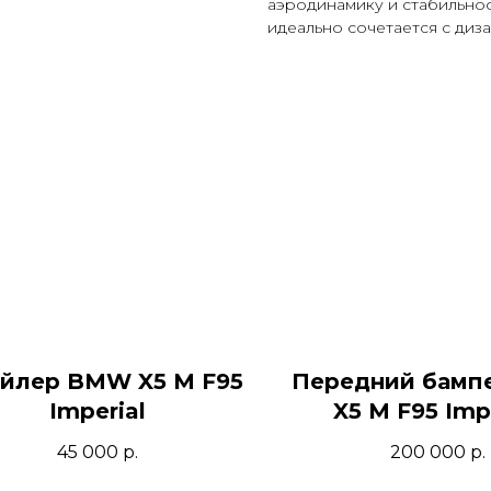
аэродинамику и стабильнос
идеально сочетается с диз
йлер BMW X5 M F95
Передний бам
Imperial
X5 M F95 Imp
45 000
р.
200 000
р.