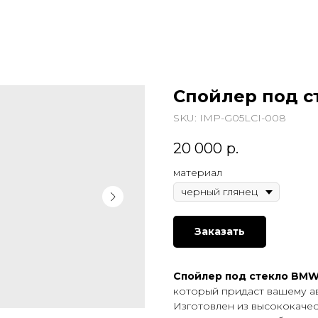
Спойлер под ст
SKU:
IMP-G05LCI-008
20 000
р.
материал
Заказать
Спойлер под стекло BMW 
который придаст вашему а
Изготовлен из высококаче