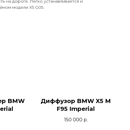
ть на дороге. Легко устанавливается и
айном модели X5 G05.
пер BMW
Диффузор BMW X5 M
erial
F95 Imperial
150 000
р.