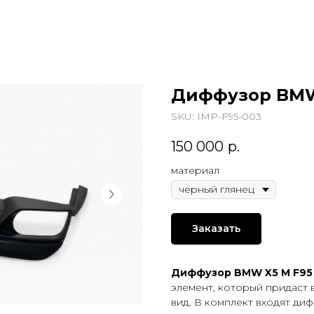
Диффузор BMW 
SKU:
IMP-F95-003
150 000
р.
материал
Заказать
Диффузор BMW X5 M F95 
элемент, который придаст
вид. В комплект входят ди