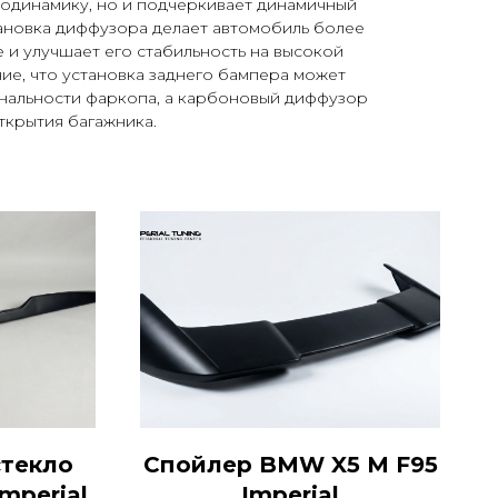
родинамику, но и подчеркивает динамичный
тановка диффузора делает автомобиль более
 и улучшает его стабильность на высокой
ие, что установка заднего бампера может
ональности фаркопа, а карбоновый диффузор
ткрытия багажника.
стекло
Спойлер BMW X5 M F95
mperial
Imperial