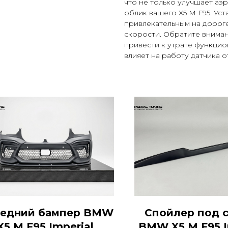
что не только улучшает аэ
облик вашего X5 M F95. Ус
привлекательным на дороге
скорости. Обратите вниман
привести к утрате функци
влияет на работу датчика о
едний бампер BMW
Спойлер под 
X5 M F95 Imperial
BMW X5 M F95 I