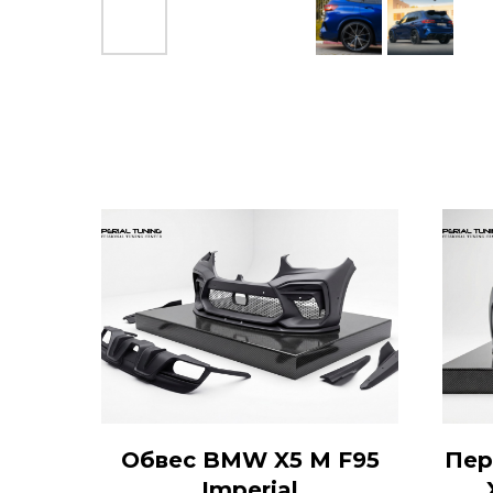
Обвес BMW X5 M F95
Пер
Imperial