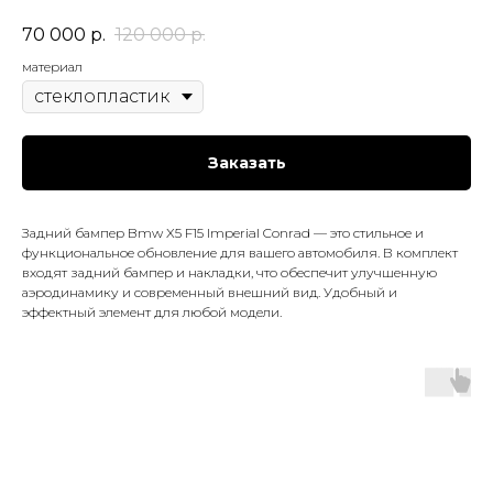
70 000
р.
120 000
р.
материал
Заказать
Задний бампер Bmw X5 F15 Imperial Conrad — это стильное и
функциональное обновление для вашего автомобиля. В комплект
входят задний бампер и накладки, что обеспечит улучшенную
аэродинамику и современный внешний вид. Удобный и
эффектный элемент для любой модели.